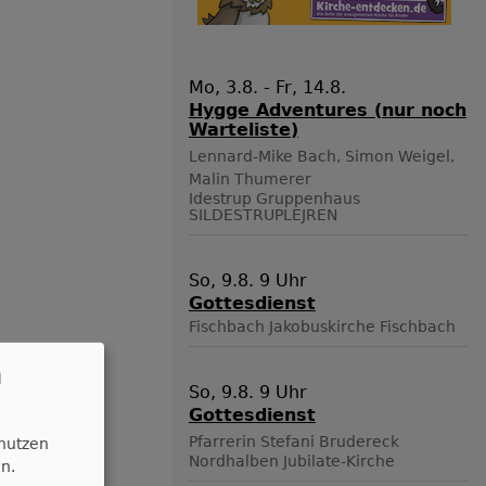
Mo, 3.8. - Fr, 14.8.
Hygge Adventures (nur noch
Warteliste)
Lennard-Mike Bach, Simon Weigel,
Malin Thumerer
Idestrup
Gruppenhaus
SILDESTRUPLEJREN
So, 9.8. 9 Uhr
Gottesdienst
Fischbach
Jakobuskirche Fischbach
n
So, 9.8. 9 Uhr
Gottesdienst
Pfarrerin Stefani Brudereck
 nutzen
Nordhalben
Jubilate-Kirche
n.