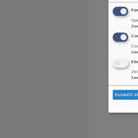
Fu
Spe
Zwe
Co
Coo
Zwe
Ei
Zei
Zwe
Auswahl a