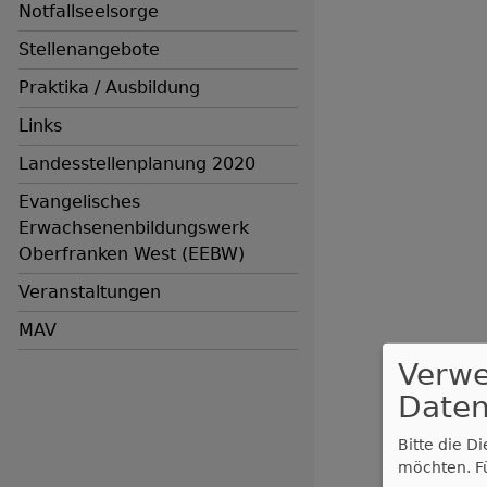
Notfallseelsorge
Stellenangebote
Praktika / Ausbildung
Links
Landesstellenplanung 2020
Evangelisches
Erwachsenenbildungswerk
Oberfranken West (EEBW)
Veranstaltungen
MAV
Verw
Daten
Bitte die D
möchten.
F