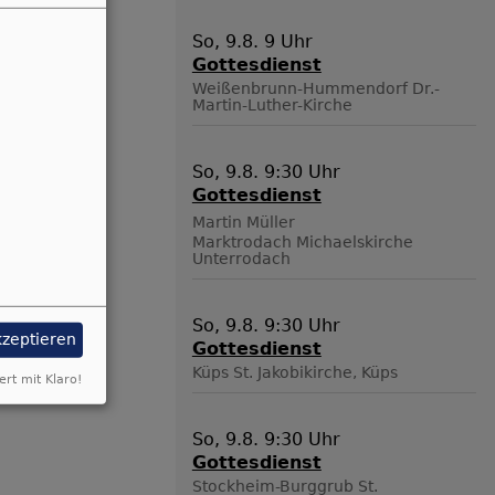
So, 9.8. 9 Uhr
Gottesdienst
Weißenbrunn-Hummendorf
Dr.-
Martin-Luther-Kirche
So, 9.8. 9:30 Uhr
Gottesdienst
Martin Müller
Marktrodach
Michaelskirche
Unterrodach
So, 9.8. 9:30 Uhr
kzeptieren
Gottesdienst
Küps
St. Jakobikirche, Küps
ert mit Klaro!
So, 9.8. 9:30 Uhr
Gottesdienst
Stockheim-Burggrub
St.