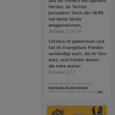
und sei fröhlich von ganzem
Herzen, du Tochter
Jerusalem! Denn der HERR
hat deine Strafe
weggenommen.
Zefanja 3,14-15
Christus ist gekommen und
hat im Evangelium Frieden
verkündigt euch, die ihr fern
wart, und Frieden denen,
die nahe waren.
Epheser 2,17
© Evangelische Brüder-Unität –
Herrnhuter Brüdergemeine
Weitere Informationen finden Sie
hier
.