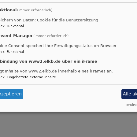
nktional
(immer erforderlich)
ichern von Daten: Cookie für die Benutzersitzung
ck
:
Funktional
nsent Manager
(immer erforderlich)
kie Consent speichert Ihre Einwilligungsstatus im Browser
ck
:
Funktional
nbindung von www2.elkb.de über ein iFrame
gt Inhalte von www2.elkb.de innerhalb eines iFrames an.
ck
:
Eingebettete externe Inhalte
kzeptieren
Alle a
Realisi