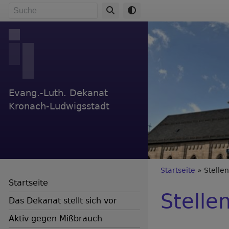
Direkt
Suche
zum
Inhalt
Evang.-Luth. Dekanat
Kronach-Ludwigsstadt
Breadc
Startseite
Stelle
Startseite
Stelle
Das Dekanat stellt sich vor
Aktiv gegen Mißbrauch